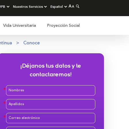
Vida Universitaria
Proyección Social
ntinua
Conoce
¡Déjanos tus datos y te
contactaremos!