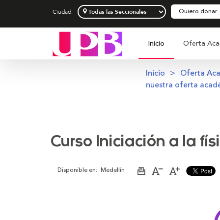
Quiero donar
Ciudad:
Inicio
Oferta Aca
Inicio
Oferta Ac
nuestra oferta acad
Curso Iniciación a la fí
Disponible en:
Medellín
Imprimir
Aumentar
Disminuir
página
el
el
tamaño
tamaño
de
de
la
la
letra
letra