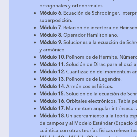
ortogonales y ortonormales.
Módulo 6
.
Ecuación de Schrodinger. Interpre
superposición.
Módulo 7
.
Relación de incerteza de Heins
M
ódulo 8.
Operador Hamiltoniano.
Módulo 9.
Soluciones a la ecuación de Schro
y armónico.
Módulo 10.
Polinomios de Hermite. Número 
Módulo 11.
Solución de Dirac para el oscil
Módulo 12.
Cuantización del momentum an
Módulo 13.
Polinomios de Legendre.
Módulo 14.
Armónicos esféricos.
Módulo 15.
Solución de la ecuación de Sch
Módulo 16.
Orbitales electrónicos. Tabla p
Módulo 17.
Momentum angular intrínseco. A
Módulo 18.
Un acercamiento a la teoría espe
de campos y al Modelo Estándar (Espacio d
cuántica con otras teorías físicas relevantes 