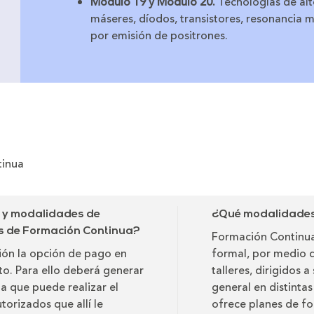
Módulo 19 y Módulo 20.
Tecnologías de alto
máseres, díodos, transistores, resonancia 
por
emisión de positrones.
tinua
o y modalidades de
¿Qué modalidades 
as de Formación Continua?
Formación Continua
ción la opción de pago en
formal, por medio 
ito. Para ello deberá generar
talleres, dirigidos 
ta que puede realizar el
general en distinta
torizados que allí le
ofrece planes de fo