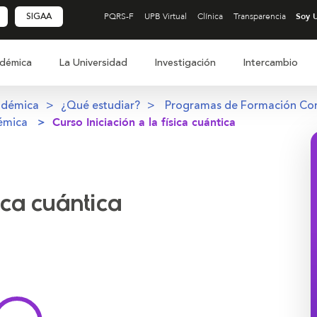
SIGAA
PQRS-F
UPB Virtual
Clínica
Transparencia
démica
La Universidad
Investigación
Intercambio
adémica
¿Qué estudiar?
Programas de Formación Co
émica
Curso Iniciación a la física cuántica
sica cuántica