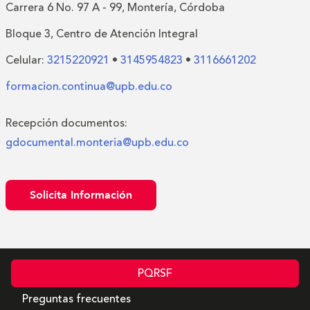
Carrera 6 No. 97 A - 99, Montería, Córdoba
Bloque 3, Centro de Atención Integral
Celular:
3215220921
•
3145954823
•
3116661202
formacion.continua@upb.edu.co
Recepción documentos:
gdocumental.monteria@upb.edu.co
Solicita Información
PQRSF
Preguntas frecuentes