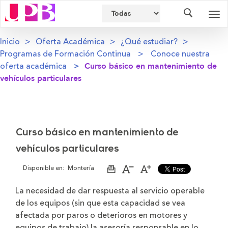
Buscador
Des
nav
Inicio
Oferta Académica
¿Qué estudiar?
Programas de Formación Continua
Conoce nuestra
oferta académica
Curso básico en mantenimiento de
vehículos particulares
Curso básico en mantenimiento de
vehículos particulares
Disponible en:
Montería
Imprimir
Aumentar
Disminuir
página
el
el
tamaño
tamaño
La necesidad de dar respuesta al servicio operable
de
de
de los equipos (sin que esta capacidad se vea
la
la
letra
letra
afectada por paros o deterioros en motores y
equipos de trabajo) la asesoría responsable en lo