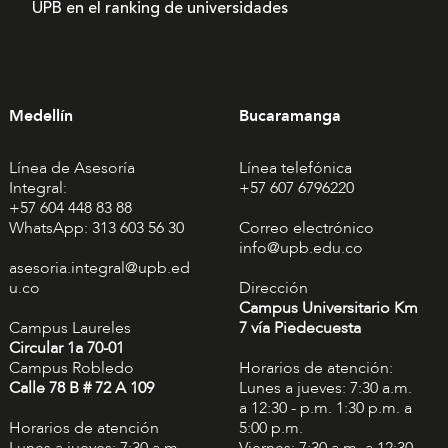
UPB en el ranking de universidades
Medellín
Bucaramanga
Línea de Asesoría
Línea telefónica
Integral:
+57 607 6796220
+57 604 448 83 88
WhatsApp: 313 603 56 30
Correo electrónico
info@upb.edu.co
asesoria.integral@upb.ed
u.co
Dirección
Campus Universitario Km
Campus Laureles
7 vía Piedecuesta
Circular 1a 70-01
Campus Robledo
Horarios de atención:
Calle 78 B # 72 A 109
Lunes a jueves: 7:30 a.m.
a 12:30 - p.m. 1:30 p.m. a
Horarios de atención
5:00 p.m.
Lunes a jueves: 7:30 a.m.
Viernes: 7:30 a.m. a 12:30