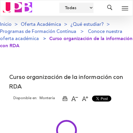
Buscador
Des
nav
Inicio
Oferta Académica
¿Qué estudiar?
Programas de Formación Continua
Conoce nuestra
oferta académica
Curso organización de la información
con RDA
Curso organización de la información con
RDA
Disponible en:
Montería
Imprimir
Aumentar
Disminuir
página
el
el
tamaño
tamaño
de
de
la
la
letra
letra