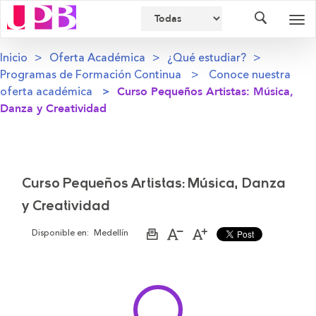
Buscador
Des
nav
Inicio
Oferta Académica
¿Qué estudiar?
Programas de Formación Continua
Conoce nuestra
oferta académica
Curso Pequeños Artistas: Música,
Danza y Creatividad
Curso Pequeños Artistas: Música, Danza
y Creatividad
Disponible en:
Medellín
Imprimir
Aumentar
Disminuir
página
el
el
tamaño
tamaño
de
de
la
la
letra
letra