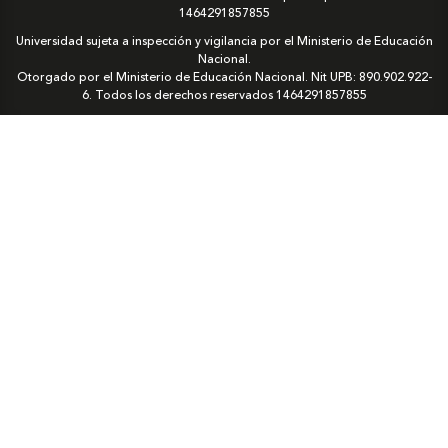
1464291857855
Universidad sujeta a inspección y vigilancia por el Ministerio de Educación
Nacional.
Otorgado por el Ministerio de Educación Nacional. Nit UPB: 890.902.922-
6. Todos los derechos reservados
1464291857855