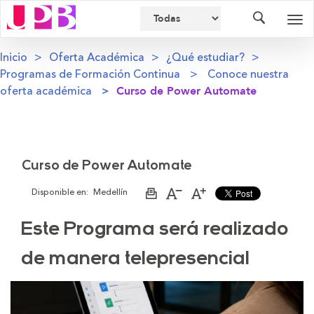
Buscador
Des
nav
Inicio
Oferta Académica
¿Qué estudiar?
Programas de Formación Continua
Conoce nuestra
oferta académica
Curso de Power Automate
Curso de Power Automate
Disponible en:
Medellín
Imprimir
Aumentar
Disminuir
página
el
el
tamaño
tamaño
Este Programa será realizado
de
de
la
la
letra
letra
de manera telepresencial