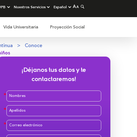
Vida Universitaria
Proyección Social
ntinua
Conoce
niños
¡Déjanos tus datos y te
contactaremos!