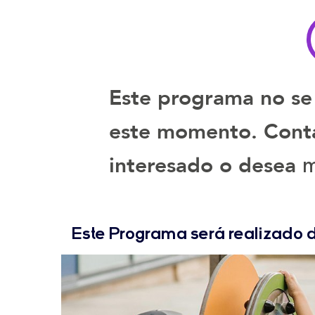
la
la
letra
letra
Este programa no se
este momento. Contá
m
interesado o desea
Este Programa será realizado 