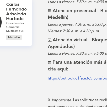
Lunes a viernes: 7:30 a. m. a 4:30 
Carlos
Fernando
Atención presencial - B
🏢
Arboleda
Medellín)
Hurtado
Coordinador
Lunes a jueves: 7:30 a. m. a 5:00 p.
Comercial
Viernes: 7:30 a. m. a 4:30 p. m.
Multicampus
Medellín
Atención virtual - Bloqu
💻
Agendados)
Lunes a viernes: 7:30 a. m. a 5:00 p
Para una atención más á
📅
cita aquí:
https://outlook.office365.com/b
⏳
Importante:
Las solicitudes reci
gestionadas en el siguiente horar