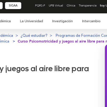
SIGAA
PQRS-F
UPB Virtual
Clínica
Transparencia
démica
La Universidad
Investigación
Intercambio
adémica
¿Qué estudiar?
Programas de Formación Co
émica
Curso Psicomotricidad y juegos al aire libre para 
 juegos al aire libre para