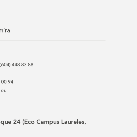
mira
(604) 448 83 88
 00 94
 m.
loque 24 (Eco Campus Laureles,