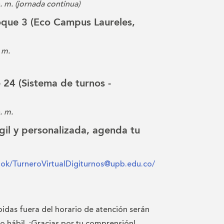
p. m. (jornada continua)
loque 3 (Eco Campus Laureles,
 m.
e 24 (Sistema de turnos -
. m.
gil y personalizada, agenda tu
ook/TurneroVirtualDigiturnos@upb.edu.co/
bidas fuera del horario de atención serán
io hábil. ¡Gracias por tu comprensión!