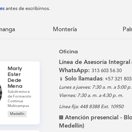
es
antes de escribirnos.
manga
Montería
Pal
Oficina
Línea de Asesoría Integral
Marly
WhatsApp:
313 603 56 30
Ester
Solo llamadas
📱
: +57 321 803
Dede
Mena
Lunes a jueves: 7:30 a. m. a 5:00 p.
Subdirectora
Viernes: 7:30 a. m. a 4:30 p. m.
de Formación
Continua
Multicampus
Línea fija: 448 8388 Ext. 10950
Medellín
Atención presencial - B
🏢
Medellín)