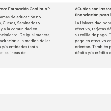
rece Formación Continua?
¿Cuáles son las f
financiación para
ramas de educación no
 Cursos, Seminarios y
La Universidad pone
s y a la comunidad en
efectivo, tarjetas d
nocimiento. De igual manera,
su colilla de pago.
acitación a la medida de las
pago en efectivo en
o y/o entidades tanto
orientan. También p
e las líneas de
débito y/o crédito e