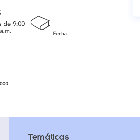
s
 de 9:00
 a.m.
Fecha
000
Temáticas