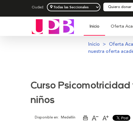
Quiero donar
Ciudad:
Inicio
Oferta Aca
Inicio
Oferta Ac
nuestra oferta acad
Curso Psicomotricidad y
niños
Disponible en:
Medellín
Imprimir
Aumentar
Disminuir
página
el
el
tamaño
tamaño
de
de