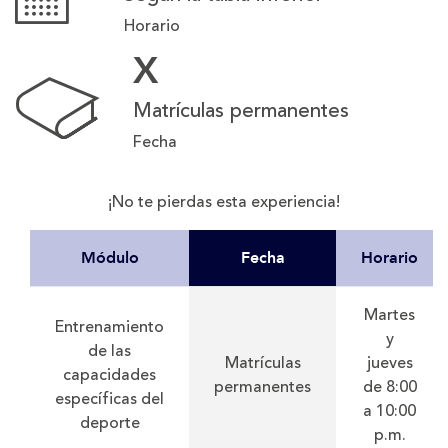
Horario
X
Matrículas permanentes
Fecha
¡No te pierdas esta experiencia!
M
ódulo
Fecha
Horario
Martes
Entrenamiento
y
de las
Matrículas
jueves
capacidades
permanentes
de 8:00
específicas del
a 10:00
deporte
p.m.