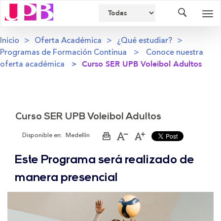
Buscador
Des
nav
Inicio
Oferta Académica
¿Qué estudiar?
Programas de Formación Continua
Conoce nuestra
oferta académica
Curso SER UPB Voleibol Adultos
Curso SER UPB Voleibol Adultos
Disponible en:
Medellín
Imprimir
Aumentar
Disminuir
página
el
el
tamaño
tamaño
Este Programa será realizado de
de
de
la
la
letra
letra
manera presencial