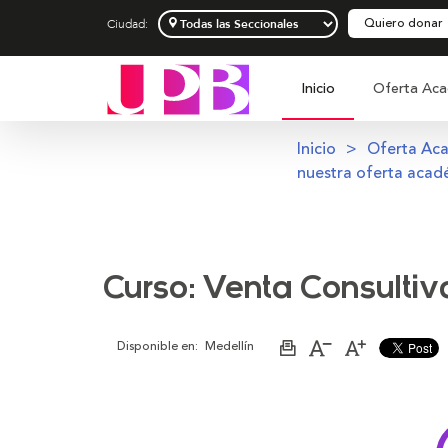
Quiero donar
Ciudad:
Inicio
Oferta Aca
Inicio
Oferta Ac
nuestra oferta acad
Curso: Venta Consultiv
Disponible en:
Medellín
Imprimir
Aumentar
Disminuir
página
el
el
tamaño
tamaño
de
de
la
la
letra
letra