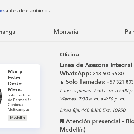
es
antes de escribirnos.
manga
Montería
Pal
Oficina
Línea de Asesoría Integral
Marly
WhatsApp:
313 603 56 30
Ester
Solo llamadas
📱
: +57 321 803
Dede
Mena
Lunes a jueves: 7:30 a. m. a 5:00 p.
Subdirectora
Viernes: 7:30 a. m. a 4:30 p. m.
de Formación
Continua
Multicampus
Línea fija: 448 8388 Ext. 10950
Medellín
Atención presencial - B
🏢
Medellín)