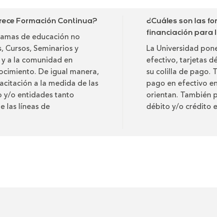
rece Formación Continua?
¿Cuáles son las f
financiación para
ramas de educación no
 Cursos, Seminarios y
La Universidad pone
s y a la comunidad en
efectivo, tarjetas d
nocimiento. De igual manera,
su colilla de pago.
acitación a la medida de las
pago en efectivo en
o y/o entidades tanto
orientan. También p
e las líneas de
débito y/o crédito e