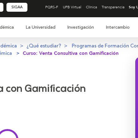
SIGAA
PQRS-F
UPB Virtual
Clínica
Transparencia
démica
La Universidad
Investigación
Intercambio
adémica
¿Qué estudiar?
Programas de Formación Co
émica
Curso: Venta Consultiva con Gamificación
a con Gamificación