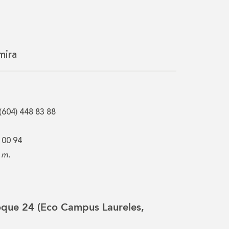
mira
(604) 448 83 88
 00 94
 m.
loque 24 (Eco Campus Laureles,