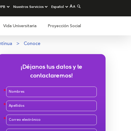
Vida Universitaria
Proyección Social
ntinua
Conoce
¡Déjanos tus datos y te
contactaremos!