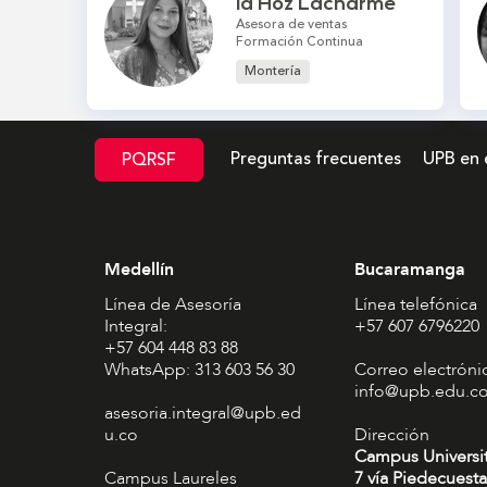
la Hoz Lacharme
Asesora de ventas
Formación Continua
Montería
Preguntas frecuentes
UPB en 
PQRSF
Medellín
Bucaramanga
Línea de Asesoría
Línea telefónica
Integral:
+57 607 6796220
+57 604 448 83 88
WhatsApp: 313 603 56 30
Correo electróni
info@upb.edu.c
asesoria.integral@upb.ed
u.co
Dirección
Campus Universi
Campus Laureles
7 vía Piedecuesta