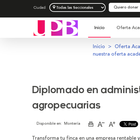
Quiero donar
Ciudad:
Inicio
Oferta Aca
Inicio
Oferta Ac
nuestra oferta acad
Diplomado en adminis
agropecuarias
Disponible en:
Montería
Imprimir
Aumentar
Disminuir
página
el
el
tamaño
tamaño
Transforma tu finca en una empresa rentable y
de
de