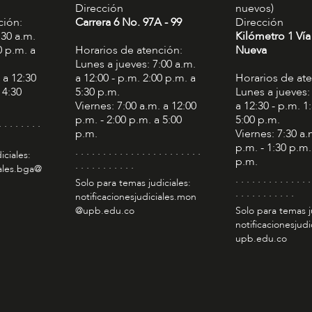
Dirección
nuevos)
ción:
Carrera 6 No. 97A - 99​
Dirección
:30 a.m.
Kilómetro 1 Vía
0 p.m. a
Horarios de atención:
Nueva
Lunes a jueves: 7:00 a.m.
 a 12:30
a 12:00 - p.m. 2:00 p.m. a
Horarios de at
 4:30
5:30 p.m.
Lunes a jueves:
Viernes: 7:00 a.m. a 12:00
a 12:30 - p.m. 1
p.m. - 2:00 p.m. a 5:00
5:00 p.m.
. . . . . . . .
p.m.
Viernes: 7:30 a.
p.m. - 1:30 p.m.
. . . . . . . . . . . . . . . . . . . . . . .
iciales:
p.m.
. . . . . . . . . . .
iales.bga@
. . . . . . . . . . . . . .
Solo para temas judiciales:
. . . . . . . . . . .
notificacionesjudiciales.mon
@upb.edu.co
Solo para temas j
notificacionesjudi
upb.edu.co