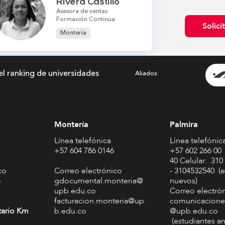
Rivera Castillo
Asesora de ventas
Formación Continua
Solici
Montería
el ranking de universidades
Aliados
Montería
Palmira
Línea telefónica
Línea telefónic
+57 604 786 0146
+57 602 266 00
40 Celular: 310
co
Correo electrónico
- 3104532540 (e
o
gdocumental.monteria@
nuevos)
upb.edu.co
Correo electró
facturacion.monteria@up
comunicacione
tario Km
b.edu.co
@upb.edu.co
(estudiantes an