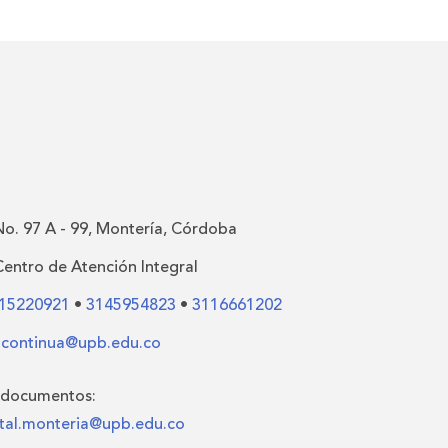
No. 97 A - 99, Montería, Córdoba
Centro de Atención Integral
15220921
•
3145954823
•
3116661202
.continua@upb.edu.co
 documentos:
al.monteria@upb.edu.co