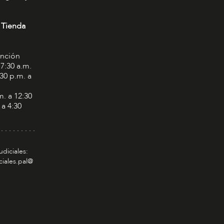
 Tienda
ención
 7:30 a.m.
:30 p.m. a
m. a 12:30
 a 4:30
 . . . . . . . . .
udiciales:
ciales.pal@