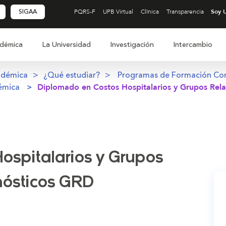
SIGAA
PQRS-F
UPB Virtual
Clínica
Transparencia
démica
La Universidad
Investigación
Intercambio
adémica
¿Qué estudiar?
Programas de Formación Co
émica
Diplomado en Costos Hospitalarios y Grupos Rel
ospitalarios y Grupos
nósticos GRD