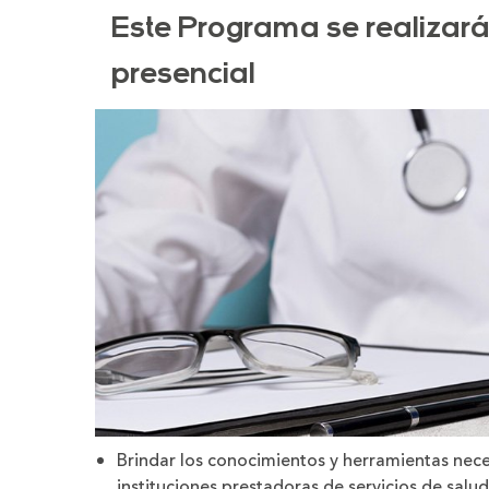
tamaño
tamaño
de
de
Este Programa se realizará
la
la
letra
letra
presencial
Brindar los conocimientos y herramientas nece
instituciones prestadoras de servicios de sal