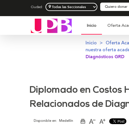
Quiero donar
Ciudad:
Inicio
Oferta Aca
Inicio
Oferta Ac
nuestra oferta acad
Diagnósticos GRD
Diplomado en Costos H
Relacionados de Diag
Disponible en:
Medellín
Imprimir
Aumentar
Disminuir
página
el
el