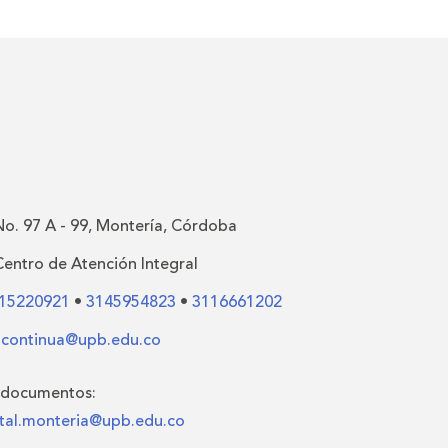
No. 97 A - 99, Montería, Córdoba
Centro de Atención Integral
15220921
•
3145954823
•
3116661202
.continua@upb.edu.co
 documentos:
al.monteria@upb.edu.co