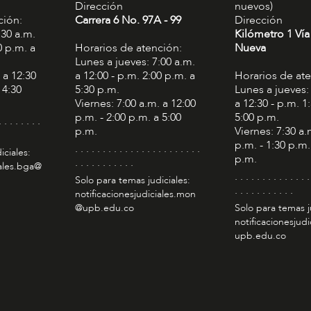
Dirección
nuevos)
ción:
Carrera 6 No. 97A - 99​
Dirección
:30 a.m.
Kilómetro 1 Vía
0 p.m. a
Horarios de atención:
Nueva
Lunes a jueves: 7:00 a.m.
 a 12:30
a 12:00 - p.m. 2:00 p.m. a
Horarios de at
 4:30
5:30 p.m.
Lunes a jueves:
Viernes: 7:00 a.m. a 12:00
a 12:30 - p.m. 1
p.m. - 2:00 p.m. a 5:00
5:00 p.m.
. . . . . . . .
p.m.
Viernes: 7:30 a.
p.m. - 1:30 p.m.
. . . . . . . . . . . . . . . . . . . . . . .
iciales:
p.m.
. . . . . . . . . . .
iales.bga@
. . . . . . . . . . . . . .
Solo para temas judiciales:
. . . . . . . . . . .
notificacionesjudiciales.mon
@upb.edu.co
Solo para temas j
notificacionesjudi
upb.edu.co