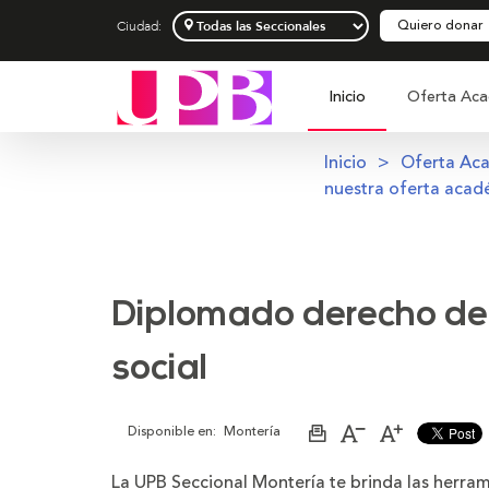
Quiero donar
Ciudad:
Inicio
Oferta Aca
Inicio
Oferta Ac
nuestra oferta acad
Diplomado derecho del 
social
Disponible en:
Montería
Imprimir
Aumentar
Disminuir
página
el
el
tamaño
tamaño
La UPB Seccional Montería te brinda las herrami
de
de