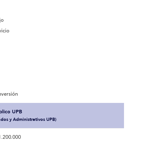
jo
icio
nversión
blico UPB
ados y Administrativos UPB)
1.200.000