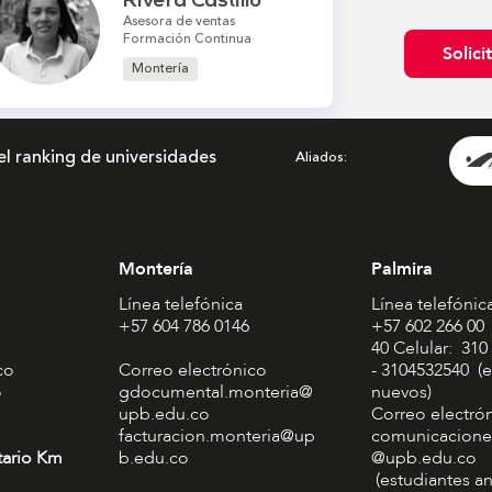
Rivera Castillo
Asesora de ventas
Formación Continua
Solici
Montería
el ranking de universidades
Aliados
Montería
Palmira
Línea telefónica
Línea telefónic
+57 604 786 0146
+57 602 266 00
40 Celular: 310
co
Correo electrónico
- 3104532540 (e
o
gdocumental.monteria@
nuevos)
upb.edu.co
Correo electró
facturacion.monteria@up
comunicacione
tario Km
b.edu.co
@upb.edu.co
(estudiantes an