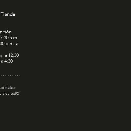
 Tienda
ención
 7:30 a.m.
:30 p.m. a
m. a 12:30
 a 4:30
 . . . . . . . . .
udiciales:
ciales.pal@