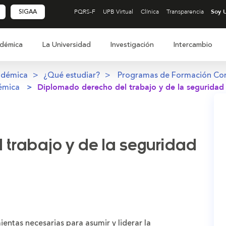
SIGAA
PQRS-F
UPB Virtual
Clínica
Transparencia
démica
La Universidad
Investigación
Intercambio
adémica
¿Qué estudiar?
Programas de Formación Co
émica
Diplomado derecho del trabajo y de la seguridad 
trabajo y de la seguridad
entas necesarias para asumir y liderar la