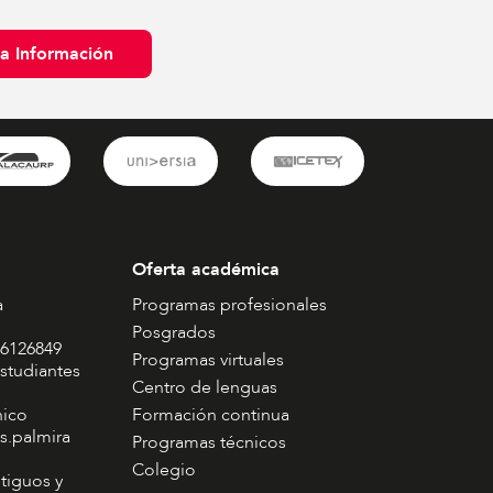
ta Información
Oferta académica
a
Programas profesionales
Posgrados
 6126849
Programas virtuales
studiantes
Centro de lenguas
nico
Formación continua
s.palmira
Programas técnicos
Colegio
tiguos y