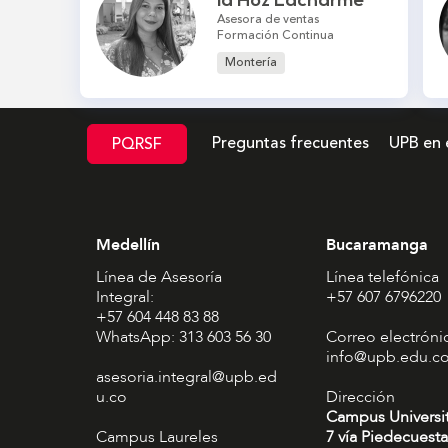
la Hoz Lacharme
Asesora de ventas
Formación Continua
Montería
Preguntas frecuentes
UPB en 
PQRSF
Medellín
Bucaramanga
Línea de Asesoría
Línea telefónica
Integral:
+57 607 6796220
+57 604 448 83 88
WhatsApp: 313 603 56 30
Correo electróni
info@upb.edu.c
asesoria.integral@upb.ed
u.co
Dirección
Campus Universi
Campus Laureles
7 vía Piedecuesta