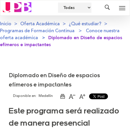
Buscador
Des
nav
Inicio
Oferta Académica
¿Qué estudiar?
Programas de Formación Continua
Conoce nuestra
oferta académica
Diplomado en Diseño de espacios
efímeros e impactantes
Diplomado en Diseño de espacios
efímeros e impactantes
Disponible en:
Medellín
Imprimir
Aumentar
Disminuir
página
el
el
tamaño
tamaño
Este programa será realizado
de
de
la
la
letra
letra
de manera presencial