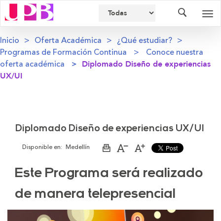
Buscador
Des
nav
Inicio
Oferta Académica
¿Qué estudiar?
Programas de Formación Continua
Conoce nuestra
oferta académica
Diplomado Diseño de experiencias
UX/UI
Diplomado Diseño de experiencias UX/UI
Disponible en:
Medellín
Imprimir
Aumentar
Disminuir
página
el
el
tamaño
tamaño
Este Programa será realizado
de
de
la
la
letra
letra
de manera telepresencial