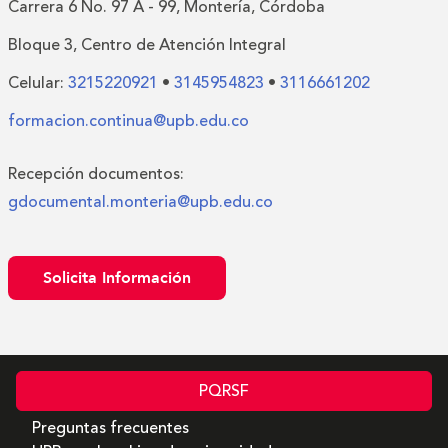
Carrera 6 No. 97 A - 99, Montería, Córdoba
Bloque 3, Centro de Atención Integral
Celular:
3215220921
•
3145954823
•
3116661202
formacion.continua@upb.edu.co
Recepción documentos:
gdocumental.monteria@upb.edu.co
Solicita Información
PQRSF
Preguntas frecuentes