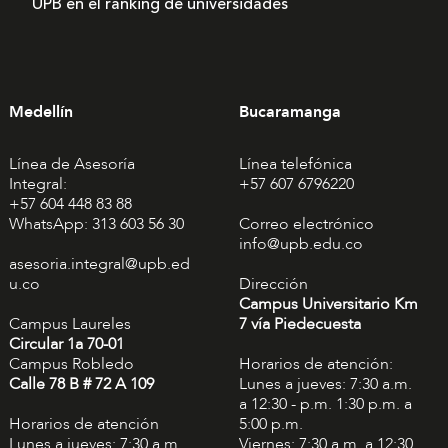
UPB en el ranking de universidades
Medellín
Bucaramanga
Línea de Asesoría
Línea telefónica
Integral:
+57 607 6796220
+57 604 448 83 88
WhatsApp: 313 603 56 30
Correo electrónico
info@upb.edu.co
asesoria.integral@upb.ed
u.co
Dirección
Campus Universitario Km
Campus Laureles
7 vía Piedecuesta
Circular 1a 70-01
Campus Robledo
Horarios de atención:
Calle 78 B # 72 A 109
Lunes a jueves: 7:30 a.m.
a 12:30 - p.m. 1:30 p.m. a
Horarios de atención
5:00 p.m.
Lunes a jueves: 7:30 a.m.
Viernes: 7:30 a.m. a 12:30