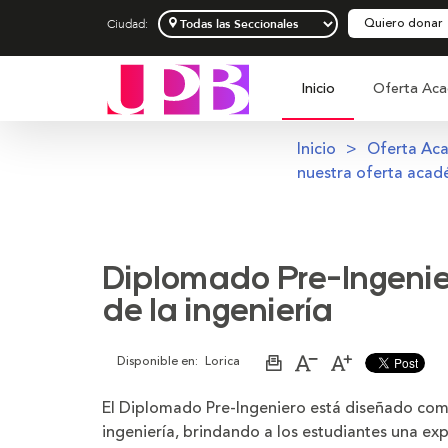
Quiero donar
Ciudad:
Inicio
Oferta Aca
Inicio
Oferta Ac
nuestra oferta acad
Diplomado Pre-Ingenie
de la ingeniería
Disponible en:
Lorica
Imprimir
Aumentar
Disminuir
página
el
el
tamaño
tamaño
El
Diplomado Pre-Ingeniero
está diseñado como
de
de
la
la
ingeniería, brindando a los estudiantes una ex
letra
letra