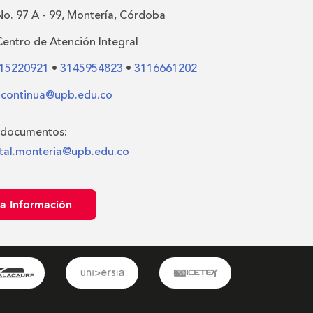
No. 97 A - 99, Montería, Córdoba
Centro de Atención Integral
15220921
•
3145954823
•
3116661202
.continua@upb.edu.co
 documentos:
al.monteria@upb.edu.co
ta Información