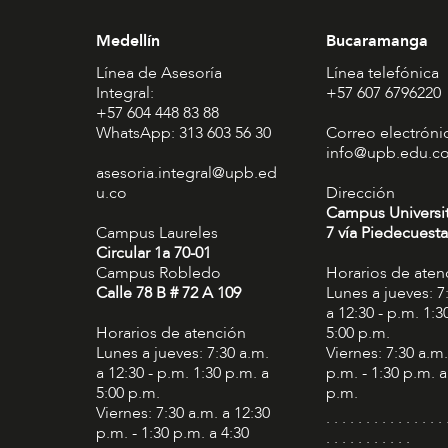
Medellín
Bucaramanga
Línea de Asesoría
Línea telefónica
Integral:
+57 607 6796220
+57 604 448 83 88
WhatsApp: 313 603 56 30
Correo electróni
info@upb.edu.c
asesoria.integral@upb.ed
u.co
Dirección
Campus Universi
Campus Laureles
7 vía Piedecuesta
Circular 1a 70-01
Campus Robledo
Horarios de aten
Calle 78 B # 72 A 109
Lunes a jueves: 7
a 12:30 - p.m. 1:3
Horarios de atención
5:00 p.m.
Lunes a jueves: 7:30 a.m.
Viernes: 7:30 a.m.
a 12:30 - p.m. 1:30 p.m. a
p.m. - 1:30 p.m. a
5:00 p.m.
p.m.
Viernes: 7:30 a.m. a 12:30
. . . . . . . . . . . . . . . 
p.m. - 1:30 p.m. a 4:30
. . . . . . . . . . .