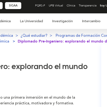
SIGAA
PQRS-F
UPB Virtual
Clínica
Transparencia
démica
La Universidad
Investigación
Intercambio
adémica
¿Qué estudiar?
Programas de Formación Co
émica
Diplomado Pre-Ingeniero: explorando el mundo de
ro: explorando el mundo
 una primera inmersión en el mundo de la
periencia práctica, motivadora y formativa.