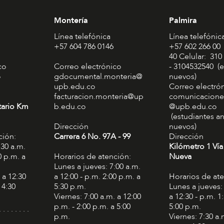
Montería
Palmira
Línea telefónica
Línea telefónic
+57 604 786 0146
+57 602 266 00
40 Celular: 310
co
Correo electrónico
- 3104532540 (e
o
gdocumental.monteria@
nuevos)
upb.edu.co
Correo electró
facturacion.monteria@up
comunicacione
tario Km
b.edu.co
@upb.edu.co
(estudiantes an
Dirección
nuevos)
ción:
Carrera 6 No. 97A - 99​
Dirección
:30 a.m.
Kilómetro 1 Vía
0 p.m. a
Horarios de atención:
Nueva
Lunes a jueves: 7:00 a.m.
 a 12:30
a 12:00 - p.m. 2:00 p.m. a
Horarios de at
 4:30
5:30 p.m.
Lunes a jueves:
Viernes: 7:00 a.m. a 12:00
a 12:30 - p.m. 1
p.m. - 2:00 p.m. a 5:00
5:00 p.m.
. . . . . . . .
p.m.
Viernes: 7:30 a.