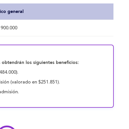
ico general
 900.000
 obtendrán los siguientes beneficios:
484.000).
sión (valorado en $251.851).
admisión.