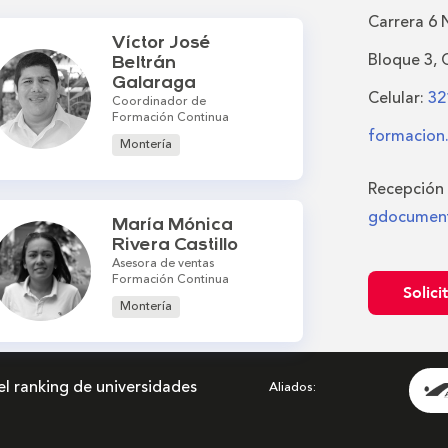
Carrera 6 
Víctor José
Bloque 3, 
Beltrán
Galaraga
Celular:
32
Coordinador de
Formación Continua
formacion
Montería
Recepción
gdocument
María Mónica
Rivera Castillo
Asesora de ventas
Formación Continua
Solici
Montería
el ranking de universidades
Aliados