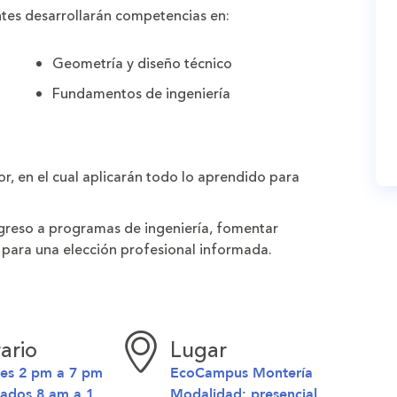
antes desarrollarán competencias en:
Geometría y diseño técnico
Fundamentos de ingeniería
or
, en el cual aplicarán todo lo aprendido para
ingreso a programas de ingeniería
, fomentar
e para una
elección profesional informada
.
ario
Lugar
nes 2 pm a 7 pm
EcoCampus Montería
bados 8 am a 1
Modalidad:
presencial