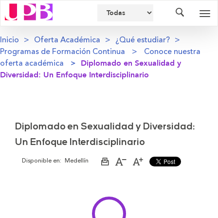
Buscador
Des
nav
Inicio
Oferta Académica
¿Qué estudiar?
Programas de Formación Continua
Conoce nuestra
oferta académica
Diplomado en Sexualidad y
Diversidad: Un Enfoque Interdisciplinario
Diplomado en Sexualidad y Diversidad:
Un Enfoque Interdisciplinario
Disponible en:
Medellín
Imprimir
Aumentar
Disminuir
página
el
el
tamaño
tamaño
de
de
la
la
letra
letra