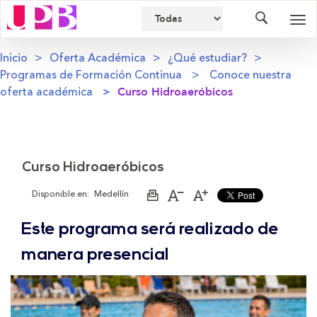
Buscador
Des
nav
Inicio
Oferta Académica
¿Qué estudiar?
Programas de Formación Continua
Conoce nuestra
oferta académica
Curso Hidroaeróbicos
Curso Hidroaeróbicos
Disponible en:
Medellín
Imprimir
Aumentar
Disminuir
página
el
el
tamaño
tamaño
Este programa será realizado de
de
de
la
la
letra
letra
manera presencial