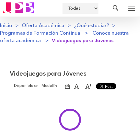
Buscador
Des
nav
Inicio
Oferta Académica
¿Qué estudiar?
Programas de Formación Continua
Conoce nuestra
oferta académica
Videojuegos para Jóvenes
Videojuegos para Jóvenes
Disponible en:
Medellín
Imprimir
Aumentar
Disminuir
página
el
el
tamaño
tamaño
de
de
la
la
letra
letra