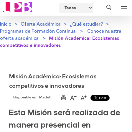
Buscador
Des
nav
Inicio
Oferta Académica
¿Qué estudiar?
Programas de Formación Continua
Conoce nuestra
oferta académica
Misión Académica: Ecosistemas
competitivos e innovadores
Misión Académica: Ecosistemas
competitivos e innovadores
Disponible en:
Medellín
Imprimir
Aumentar
Disminuir
página
el
el
tamaño
tamaño
Esta Misión será realizada de
de
de
la
la
letra
letra
manera presencial en