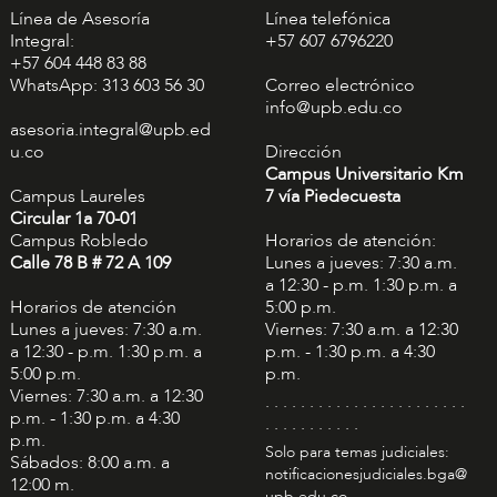
Línea de Asesoría
Línea telefónica
Integral:
+57 607 6796220
+57 604 448 83 88
WhatsApp: 313 603 56 30
Correo electrónico
info@upb.edu.co
asesoria.integral@upb.ed
u.co
Dirección
Campus Universitario Km
Campus Laureles
7 vía Piedecuesta
Circular 1a 70-01
Campus Robledo
Horarios de atención:
Calle 78 B # 72 A 109
Lunes a jueves: 7:30 a.m.
a 12:30 - p.m. 1:30 p.m. a
Horarios de atención
5:00 p.m.
Lunes a jueves: 7:30 a.m.
Viernes: 7:30 a.m. a 12:30
a 12:30 - p.m. 1:30 p.m. a
p.m. - 1:30 p.m. a 4:30
5:00 p.m.
p.m.
Viernes: 7:30 a.m. a 12:30
. . . . . . . . . . . . . . . . . . . . . . .
p.m. - 1:30 p.m. a 4:30
. . . . . . . . . . .
p.m.
Solo para temas judiciales:
Sábados: 8:00 a.m. a
notificacionesjudiciales.bga@
12:00 m.
upb.edu.co