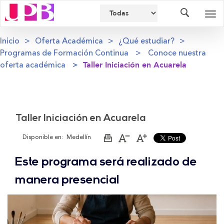
Buscador
Des
nav
Inicio
Oferta Académica
¿Qué estudiar?
Programas de Formación Continua
Conoce nuestra
oferta académica
Taller Iniciación en Acuarela
Taller Iniciación en Acuarela
Disponible en:
Medellín
Imprimir
Aumentar
Disminuir
página
el
el
tamaño
tamaño
Este programa será realizado de
de
de
la
la
letra
letra
manera presencial