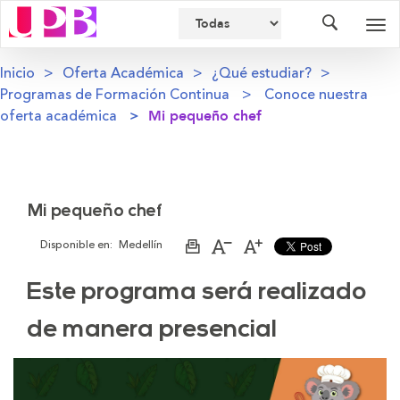
Buscador
Des
nav
Inicio
Oferta Académica
¿Qué estudiar?
Programas de Formación Continua
Conoce nuestra
oferta académica
Mi pequeño chef
Mi pequeño chef
Disponible en:
Medellín
Imprimir
Aumentar
Disminuir
página
el
el
tamaño
tamaño
Este programa será realizado
de
de
la
la
letra
letra
de manera presencial