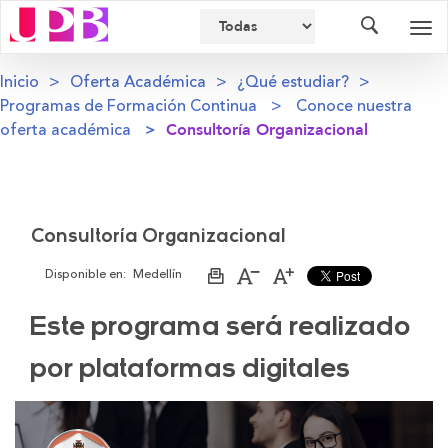
Buscador
Des
nav
Inicio
Oferta Académica
¿Qué estudiar?
Programas de Formación Continua
Conoce nuestra
oferta académica
Consultoría Organizacional
Consultoría Organizacional
Disponible en:
Medellín
Imprimir
Aumentar
Disminuir
página
el
el
tamaño
tamaño
Este programa será realizado
de
de
la
la
letra
letra
por plataformas digitales