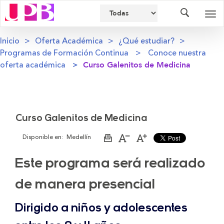
Buscador
Des
nav
Inicio
Oferta Académica
¿Qué estudiar?
Programas de Formación Continua
Conoce nuestra
oferta académica
Curso Galenitos de Medicina
Curso Galenitos de Medicina
Disponible en:
Medellín
Imprimir
Aumentar
Disminuir
página
el
el
tamaño
tamaño
Este programa será realizado
de
de
la
la
letra
letra
de manera presencial
Dirigido a niños y adolescentes