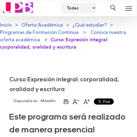
Buscador
Des
nav
Inicio
Oferta Académica
¿Qué estudiar?
Programas de Formación Continua
Conoce nuestra
oferta académica
Curso Expresión integral:
corporalidad, oralidad y escritura
Curso Expresión integral: corporalidad,
oralidad y escritura
Disponible en:
Medellín
Imprimir
Aumentar
Disminuir
página
el
el
tamaño
tamaño
Este programa será realizado
de
de
la
la
letra
letra
de manera presencial