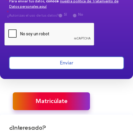
Para enviar tus datos,
conoce
nuestra política de Tratamiento de
Datos personales aquí
Sí
No
¿Autorizas el uso de tus datos?
Enviar
Matricúlate
¿Interesado?