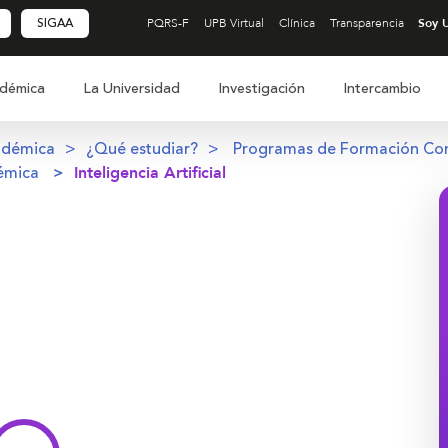
SIGAA
PQRS-F
UPB Virtual
Clínica
Transparencia
démica
La Universidad
Investigación
Intercambio
adémica
¿Qué estudiar?
Programas de Formación Co
émica
Inteligencia Artificial