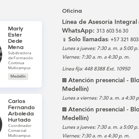
Oficina
Línea de Asesoría Integral
Marly
WhatsApp:
313 603 56 30
Ester
Solo llamadas
📱
: +57 321 803
Dede
Mena
Lunes a jueves: 7:30 a. m. a 5:00 p.
Subdirectora
Viernes: 7:30 a. m. a 4:30 p. m.
de Formación
Continua
Multicampus
Línea fija: 448 8388 Ext. 10950
Medellín
Atención presencial - B
🏢
Medellín)
Lunes a viernes: 7:30 a. m. a 4:30 
Carlos
Fernando
Atención presencial - B
🏢
Arboleda
Medellín)
Hurtado
Coordinador
Lunes a jueves: 7:30 a. m. a 5:00 p.
Comercial
Viernes: 7:30 a. m. a 4:30 p. m.
Multicampus