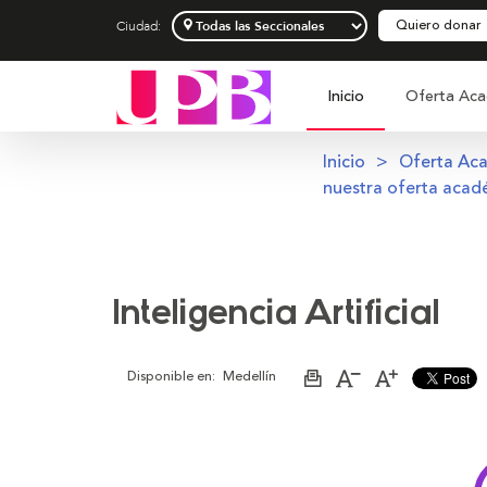
Quiero donar
Ciudad:
Inicio
Oferta Aca
Inicio
Oferta Ac
nuestra oferta acad
Inteligencia Artificial
Disponible en:
Medellín
Imprimir
Aumentar
Disminuir
página
el
el
tamaño
tamaño
de
de
la
la
letra
letra