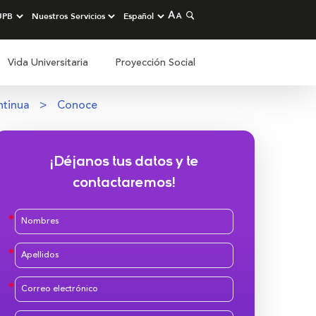
Vida Universitaria
Proyección Social
ntinua
Conoce
¡Déjanos tus datos y te
contactaremos!