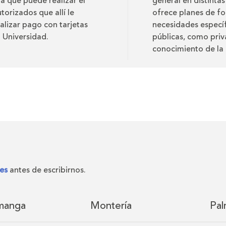
ta que puede realizar el
general en distinta
torizados que allí le
ofrece planes de fo
alizar pago con tarjetas
necesidades específ
a Universidad.
públicas, como priv
conocimiento de la 
es
antes de escribirnos.
manga
Montería
Pal