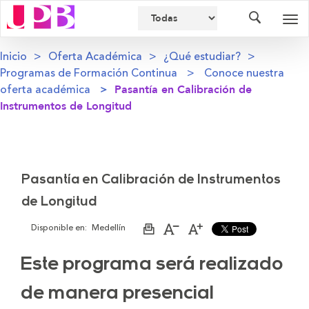
Buscador
Des
nav
Inicio
Oferta Académica
¿Qué estudiar?
Programas de Formación Continua
Conoce nuestra
oferta académica
Pasantía en Calibración de
Instrumentos de Longitud
Pasantía en Calibración de Instrumentos
de Longitud
Disponible en:
Medellín
Imprimir
Aumentar
Disminuir
página
el
el
tamaño
tamaño
Este programa será realizado
de
de
la
la
letra
letra
de manera presencial