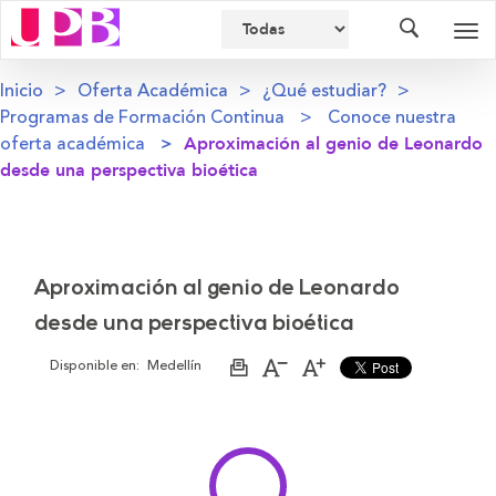
Buscador
Des
nav
Inicio
Oferta Académica
¿Qué estudiar?
Programas de Formación Continua
Conoce nuestra
oferta académica
Aproximación al genio de Leonardo
desde una perspectiva bioética
Aproximación al genio de Leonardo
desde una perspectiva bioética
Disponible en:
Medellín
Imprimir
Aumentar
Disminuir
página
el
el
tamaño
tamaño
de
de
la
la
letra
letra