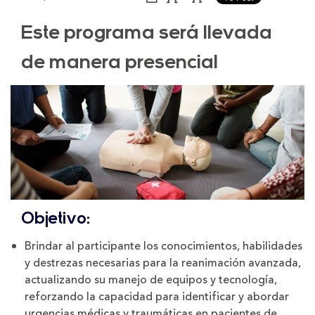
página
el
el
tamaño
tamaño
Este programa será llevada
de
de
la
la
letra
letra
de manera presencial
Objetivo:
Brindar al participante los conocimientos, habilidades
y destrezas necesarias para la reanimación avanzada,
actualizando su manejo de equipos y tecnología,
reforzando la capacidad para identificar y abordar
urgencias médicas y traumáticas en pacientes de