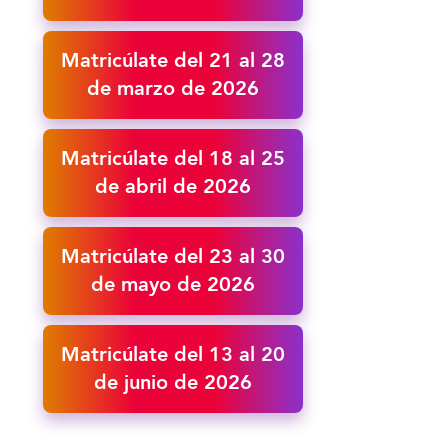
Matricúlate del 21 al 28
de marzo de 2026
Matricúlate del 18 al 25
de abril de 2026
Matricúlate del 23 al 30
de mayo de 2026
Matricúlate del 13 al 20
de junio de 2026