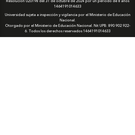
Resolución 020198 del 31 de octubre de 2024 por un periodo de 8 años
1464191014633
Universidad sujeta a inspección y vigilancia por el Ministerio de Educación
Nacional.
Otorgado por el Ministerio de Educación Nacional. Nit UPB: 890.902.922-
6. Todos los derechos reservados
1464191014633