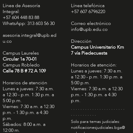
Línea de Asesoría
Línea telefónica
Integral:
+57 607 6796220
+57 604 448 83 88
WhatsApp: 313 603 56 30
Correo electrónico
info@upb.edu.co
asesoria.integral@upb.ed
u.co
Dirección
Campus Universitario Km
Campus Laureles
7 vía Piedecuesta
Circular 1a 70-01
Campus Robledo
Horarios de atención:
Calle 78 B # 72 A 109
Lunes a jueves: 7:30 a.m.
a 12:30 - p.m. 1:30 p.m. a
Horarios de atención
5:00 p.m.
Lunes a jueves: 7:30 a.m.
Viernes: 7:30 a.m. a 12:30
a 12:30 - p.m. 1:30 p.m. a
p.m. - 1:30 p.m. a 4:30
5:00 p.m.
p.m.
Viernes: 7:30 a.m. a 12:30
. . . . . . . . . . . . . . . . . . . . . . .
p.m. - 1:30 p.m. a 4:30
. . . . . . . . . . .
p.m.
Solo para temas judiciales:
Sábados: 8:00 a.m. a
notificacionesjudiciales.bga@
12:00 m.