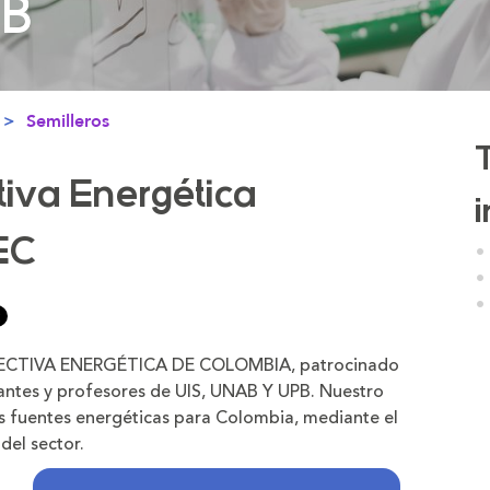
PB
PB
Semilleros
tiva Energética
EC
OSPECTIVA ENERGÉTICA DE COLOMBIA, patrocinado
ntes y profesores de UIS, UNAB Y UPB. Nuestro
as fuentes energéticas para Colombia, mediante el
 del sector.