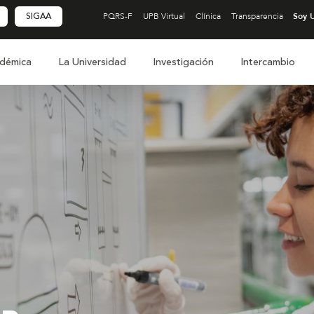
SIGAA
PQRS-F
UPB Virtual
Clínica
Transparencia
démica
La Universidad
Investigación
Intercambio