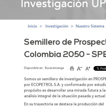
Investigación U
Investigación U
Inicio
Investigación
Nuestro Sistema
Semillero de Prospec
Colombia 2050 - SP
Disponible en:
Bucaramanga
Imprimir
Aumentar
Disminuir
página
el
el
tamaño
tamaño
Somos un semillero de investigación en PR
de
de
la
la
por ECOPETROL S.A. y conformado por estudia
letra
letra
propósito es desarrollar una mirada futura a l
análisis integral de la situación pasada y actual
En su trayectoria se destaca la producción del