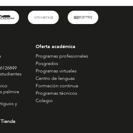
Oferta académica
a
Programas profesionales
Posgrados
 6126849
Programas virtuales
studiantes
Centro de lenguas
nico
Formación continua
s.palmira
Programas técnicos
Colegio
tiguos y
 Tienda