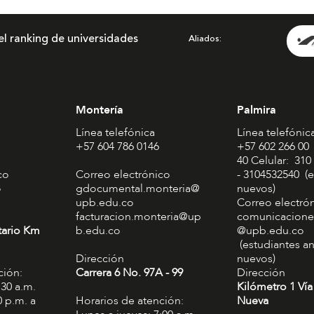
el ranking de universidades
Aliados
Montería
Palmira
Línea telefónica
Línea telefónic
+57 604 786 0146
+57 602 266 00
40 Celular: 310
co
Correo electrónico
- 3104532540 (e
o
gdocumental.monteria@
nuevos)
upb.edu.co
Correo electró
facturacion.monteria@up
comunicacione
tario Km
b.edu.co
@upb.edu.co
(estudiantes an
Dirección
nuevos)
ción:
Carrera 6 No. 97A - 99​
Dirección
:30 a.m.
Kilómetro 1 Vía
0 p.m. a
Horarios de atención:
Nueva