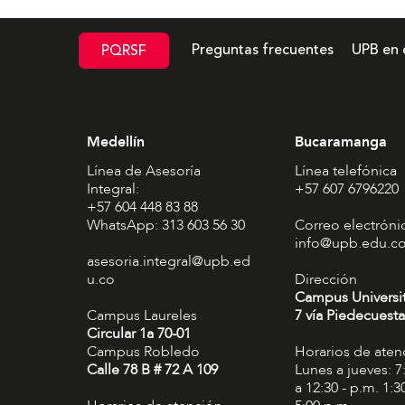
Preguntas frecuentes
UPB en 
PQRSF
Medellín
Bucaramanga
Línea de Asesoría
Línea telefónica
Integral:
+57 607 6796220
+57 604 448 83 88
WhatsApp: 313 603 56 30
Correo electróni
info@upb.edu.c
asesoria.integral@upb.ed
u.co
Dirección
Campus Universi
Campus Laureles
7 vía Piedecuesta
Circular 1a 70-01
Campus Robledo
Horarios de aten
Calle 78 B # 72 A 109
Lunes a jueves: 7
a 12:30 - p.m. 1:3