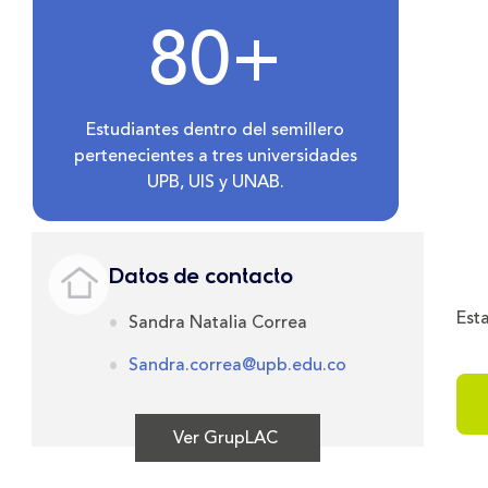
80+
Estudiantes dentro del semillero
pertenecientes a tres universidades
UPB, UIS y UNAB.
Datos de contacto
Est
Sandra Natalia Correa
Sandra.correa@upb.edu.co
Ver GrupLAC