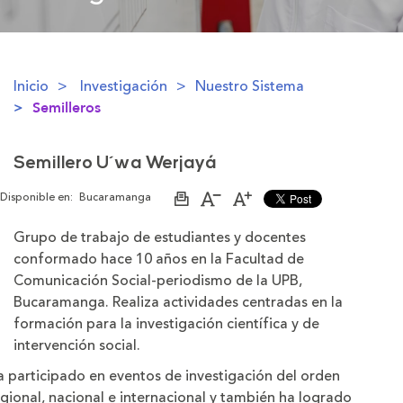
Inicio
Investigación
Nuestro Sistema
Semilleros
Semillero U´wa Werjayá
Disponible en:
Bucaramanga
Imprimir
Aumentar
Disminuir
página
el
el
tamaño
tamaño
Grupo de trabajo de estudiantes y docentes
de
de
conformado hace 10 años en la Facultad de
la
la
letra
letra
Comunicación Social-periodismo de la UPB,
Bucaramanga. Realiza actividades centradas en la
formación para la investigación científica y de
intervención social.
a participado en eventos de investigación del orden
gional, nacional e internacional y también ha logrado