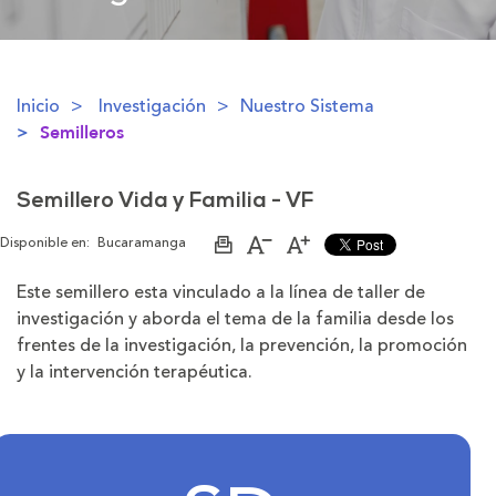
Inicio
Investigación
Nuestro Sistema
Semilleros
Semillero Vida y Familia - VF
Disponible en:
Bucaramanga
Imprimir
Aumentar
Disminuir
página
el
el
tamaño
tamaño
Este semillero esta vinculado a la línea de taller de
de
de
investigación y aborda el tema de la familia desde los
la
la
letra
letra
frentes de la investigación, la prevención, la promoción
y la intervención terapéutica.