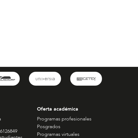
Oferta académica
a
Programas profesionales
Posgrados
 6126849
Programas virtuales
studiantes