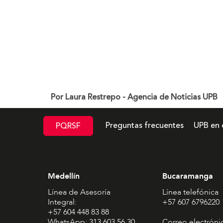
Por Laura Restrepo - Agencia de Noticias UPB
Preguntas frecuentes
UPB en 
PQRSF
Medellín
Bucaramanga
Línea de Asesoría
Línea telefónica
Integral:
+57 607 6796220
+57 604 448 83 88
WhatsApp: 313 603 56 30
Correo electróni