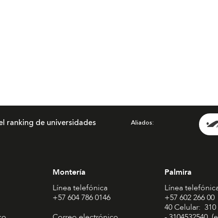
el ranking de universidades
Aliados
Montería
Palmira
Línea telefónica
Línea telefónic
+57 604 786 0146
+57 602 266 00
40 Celular: 310
co
Correo electrónico
- 3104532540 (e