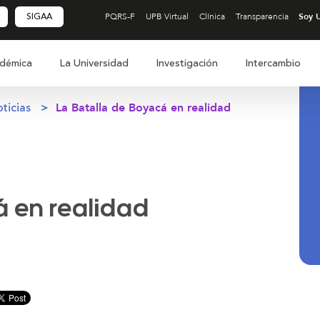
SIGAA
PQRS-F
UPB Virtual
Clínica
Transparencia
démica
La Universidad
Investigación
Intercambio
ticias
La Batalla de Boyacá en realidad
á en realidad
inuir