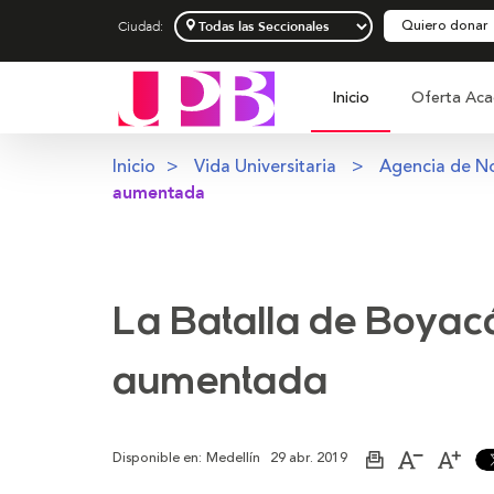
Quiero donar
Ciudad:
Inicio
Oferta Aca
Inicio
Vida Universitaria
Agencia de No
aumentada
La Batalla de Boyac
aumentada
Disponible en:
Medellín
29 abr. 2019
Imprimir
Aumentar
Dism
página
el
el