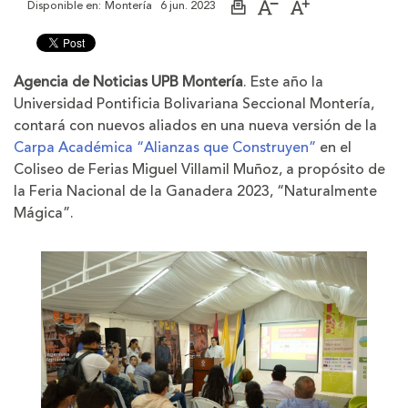
Disponible en:
Montería
6 jun. 2023
Imprimir
Aumentar
Disminuir
página
el
el
tamaño
tamaño
de
de
la
la
Agencia de Noticias UPB Montería
. Este año la
letra
letra
Universidad Pontificia Bolivariana Seccional Montería,
contará con nuevos aliados en una nueva versión de la
Carpa Académica “Alianzas que Construyen”
en el
Coliseo de Ferias Miguel Villamil Muñoz, a propósito de
la Feria Nacional de la Ganadera 2023, “Naturalmente
Mágica”.