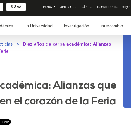
SIGAA
PQRS-F
UPB Virtual
Clínica
Transparencia
démica
La Universidad
Investigación
Intercambio
ticias
Diez años de carpa académica: Alianzas
eria
académica: Alianzas que
en el corazón de la Feria
nuir