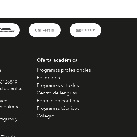
Oferta académica
a
Programas profesionales
Posgrados
 6126849
Programas virtuales
studiantes
Centro de lenguas
nico
Formación continua
s.palmira
Programas técnicos
Colegio
tiguos y