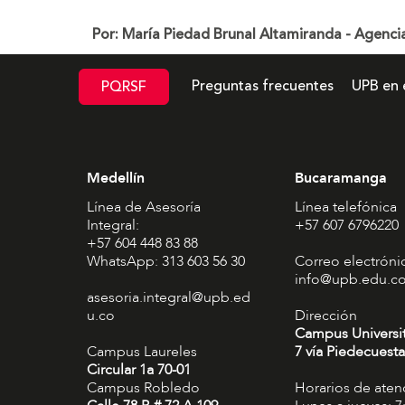
Por: María Piedad Brunal Altamiranda - Agenci
Preguntas frecuentes
UPB en 
PQRSF
Medellín
Bucaramanga
Línea de Asesoría
Línea telefónica
Integral:
+57 607 6796220
+57 604 448 83 88
WhatsApp: 313 603 56 30
Correo electróni
info@upb.edu.c
asesoria.integral@upb.ed
u.co
Dirección
Campus Universi
Campus Laureles
7 vía Piedecuesta
Circular 1a 70-01
Campus Robledo
Horarios de aten