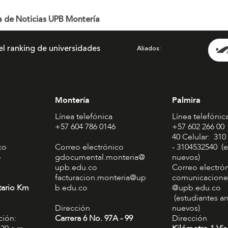
a de Noticias UPB Montería
el ranking de universidades
Aliados
Montería
Palmira
Línea telefónica
Línea telefónic
+57 604 786 0146
+57 602 266 00
40 Celular: 310
co
Correo electrónico
- 3104532540 (e
o
gdocumental.monteria@
nuevos)
upb.edu.co
Correo electró
facturacion.monteria@up
comunicacione
tario Km
b.edu.co
@upb.edu.co
(estudiantes an
Dirección
nuevos)
ción:
Carrera 6 No. 97A - 99​
Dirección