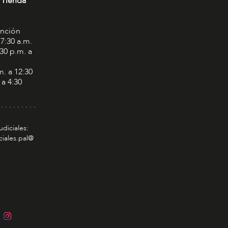
 Tienda
ención
 7:30 a.m.
:30 p.m. a
m. a 12:30
 a 4:30
 . . . . . . . . .
udiciales:
ciales.pal@