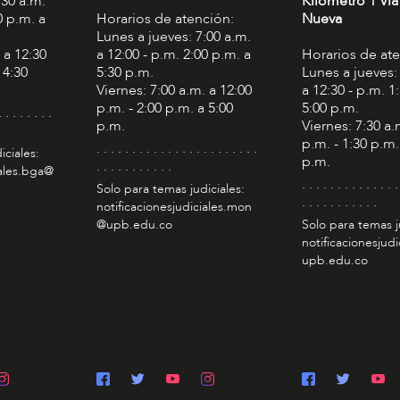
:30 a.m.
Kilómetro 1 Vía
0 p.m. a
Horarios de atención:
Nueva
Lunes a jueves: 7:00 a.m.
 a 12:30
a 12:00 - p.m. 2:00 p.m. a
Horarios de at
 4:30
5:30 p.m.
Lunes a jueves:
Viernes: 7:00 a.m. a 12:00
a 12:30 - p.m. 1
p.m. - 2:00 p.m. a 5:00
5:00 p.m.
. . . . . . . .
p.m.
Viernes: 7:30 a.
p.m. - 1:30 p.m.
. . . . . . . . . . . . . . . . . . . . . . .
iciales:
p.m.
. . . . . . . . . . .
iales.bga@
. . . . . . . . . . . . . .
Solo para temas judiciales:
. . . . . . . . . . .
notificacionesjudiciales.mon
@upb.edu.co
Solo para temas j
notificacionesjudi
upb.edu.co