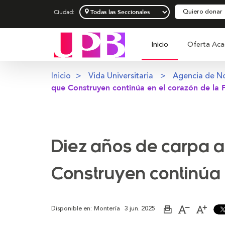
Quiero donar
Ciudad:
Inicio
Oferta Aca
Inicio
Vida Universitaria
Agencia de No
que Construyen continúa en el corazón de la F
Diez años de carpa 
Construyen continúa 
Disponible en:
Montería
3 jun. 2025
Imprimir
Aumentar
Dismi
página
el
el