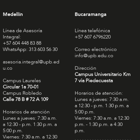
Medellín
Bucaramanga
Línea de Asesoría
Línea telefónica
Integral:
+57 607 6796220
+57 604 448 83 88
WhatsApp: 313 603 56 30
Correo electrónico
info@upb.edu.co
asesoria.integral@upb.ed
u.co
Dirección
Campus Universitario Km
Campus Laureles
7 vía Piedecuesta
Circular 1a 70-01
Campus Robledo
Horarios de atención:
Calle 78 B # 72 A 109
Lunes a jueves: 7:30 a.m.
a 12:30 - p.m. 1:30 p.m. a
Horarios de atención
5:00 p.m.
Lunes a jueves: 7:30 a.m.
Viernes: 7:30 a.m. a 12:30
a 12:30 - p.m. 1:30 p.m. a
p.m. - 1:30 p.m. a 4:30
5:00 p.m.
p.m.
Viernes: 7:30 a.m. a 12:30
. . . . . . . . . . . . . . . . . . . . . . .