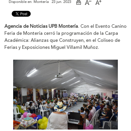
Disponible en:
Montería
23 jun. 2023
Imprimir
Aumentar
Disminuir
página
el
el
tamaño
tamaño
de
de
la
la
Agencia de Noticias UPB Montería
. Con el Evento Canino
letra
letra
Feria de Montería cerró la programación de la Carpa
Académica: Alianzas que Construyen, en el Coliseo de
Ferias y Exposiciones Miguel Villamil Muñoz.