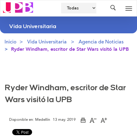
Buscador
Des
nav
Vida Universitaria
Inicio
Vida Universitaria
Agencia de Noticias
Ryder Windham, escritor de Star Wars visitó la UPB
Ryder Windham, escritor de Star
Wars visitó la UPB
Disponible en:
Medellín
13 may. 2019
Imprimir
Aumentar
Disminuir
página
el
el
tamaño
tamaño
de
de