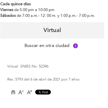
Cada quince días
Viernes
de 5:00 pm a 10:00 pm
Sábados
de 7:00 a.m.- 12: 00 m. y 1:00 p.m.- 7:00 p.m.
Virtual
Buscar en otra ciudad
Virtual
SNIES No. 52396
Res. 5793 del 6 de abril de 2021 por 7 años
Imprimir
Aumentar
Disminuir
página
el
el
tamaño
tamaño
de
de
la
la