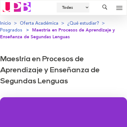
Buscador
Des
nav
Inicio
Oferta Académica
¿Qué estudiar?
Posgrados
Maestría en Procesos de Aprendizaje y
Enseñanza de Segundas Lenguas
Maestría en Procesos de
Aprendizaje y Enseñanza de
Segundas Lenguas