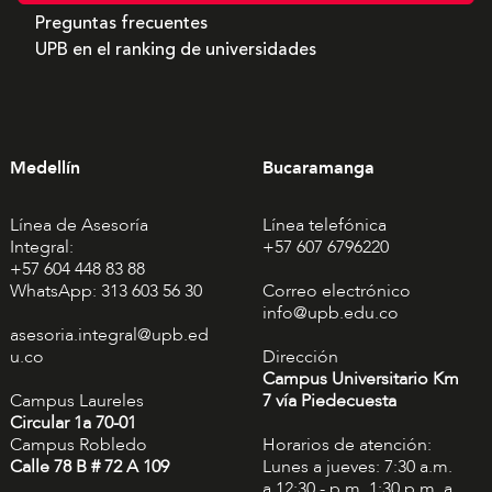
Preguntas frecuentes
UPB en el ranking de universidades
Medellín
Bucaramanga
Línea de Asesoría
Línea telefónica
Integral:
+57 607 6796220
+57 604 448 83 88
WhatsApp: 313 603 56 30
Correo electrónico
info@upb.edu.co
asesoria.integral@upb.ed
u.co
Dirección
Campus Universitario Km
Campus Laureles
7 vía Piedecuesta
Circular 1a 70-01
Campus Robledo
Horarios de atención:
Calle 78 B # 72 A 109
Lunes a jueves: 7:30 a.m.
a 12:30 - p.m. 1:30 p.m. a