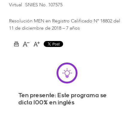
Virtual
SNIES No. 107575
Resolución MEN en Registro Calificado N° 18802 del
11 de diciembre de 2018 – 7 años
Imprimir
Aumentar
Disminuir
página
el
el
tamaño
tamaño
de
de
la
la
letra
letra
Ten presente: Este programa se
dicta 100% en inglés