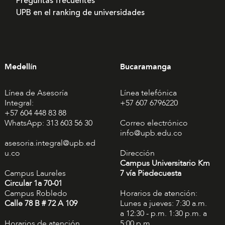
Preguntas frecuentes
UPB en el ranking de universidades
Medellín
Bucaramanga
Línea de Asesoría
Línea telefónica
Integral:
+57 607 6796220
+57 604 448 83 88
WhatsApp: 313 603 56 30
Correo electrónico
info@upb.edu.co
asesoria.integral@upb.ed
u.co
Dirección
Campus Universitario Km
Campus Laureles
7 vía Piedecuesta
Circular 1a 70-01
Campus Robledo
Horarios de atención:
Calle 78 B # 72 A 109
Lunes a jueves: 7:30 a.m.
a 12:30 - p.m. 1:30 p.m. a
Horarios de atención
5:00 p.m.