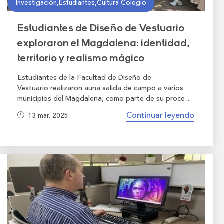
Investigación,Estudiantes,Cultura Colegio
Estudiantes de Diseño de Vestuario
exploraron el Magdalena: identidad,
territorio y realismo mágico
Estudiantes de la Facultad de Diseño de
Vestuario realizaron auna salida de campo a varios
municipios del Magdalena, como parte de su proceso
académico de investigación. Esta experiencia tuvo
Continuar leyendo
13 mar. 2025
como eje central el análisis de los patrones de
identidad del territorio y el realismo mágico,
elementos fundamentales en el desarrollo de sus
proyectos de diseño.