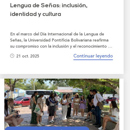
Lengua de Señas: inclusión,
identidad y cultura
En el marco del Día Internacional de la Lengua de
Señas, la Universidad Pontificia Bolivariana reafirma
su compromiso con la inclusión y el reconocimiento de
la comunidad sorda. A través de la línea de inclusión
Continuar leyendo
21 oct. 2025
InclUPB
, Bienestar Institucional promueve espacios
de formación y sensibilización que visibilizan la
riqueza cultural y lingüística de esta comunidad, e
invitan a derribar barreras que aún limitan su plena
participación en la sociedad.