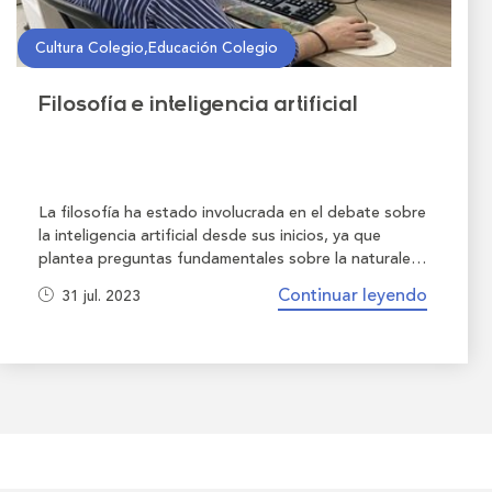
Cultura Colegio,Educación Colegio
Filosofía e inteligencia artificial
La filosofía ha estado involucrada en el debate sobre
la inteligencia artificial desde sus inicios, ya que
plantea preguntas fundamentales sobre la naturaleza
de la mente, la conciencia, la ética y el significado de
Continuar leyendo
31 jul. 2023
la inteligencia.