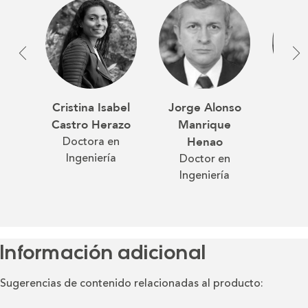
Cristina Isabel
Lina M
Jorge Alonso
Castro Herazo
A
Manrique
Doctora en
Coord
Henao
Ingeniería
Ing
Doctor en
Agroi
Ingeniería
Mag
Des
Información adicional
Sugerencias de contenido relacionadas al producto: