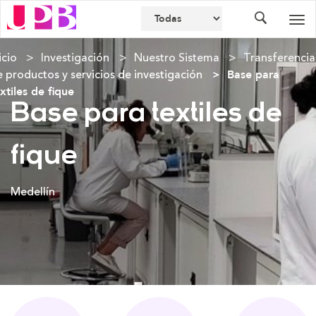
Buscador
Des
nav
icio
Investigación
Nuestro Sistema
Transferencia
 productos y servicios de investigación
Base para
xtiles de fique
Base para textiles de
fique
Medellín