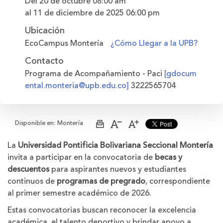
Del 20 de octubre
08:00 am
al 11 de diciembre de 2025
06:00 pm
Ubicación
EcoCampus Montería
¿Cómo Llegar a la UPB?
Contacto
Programa de Acompañamiento - Paci
[gdocum
ental.monteria@upb.edu.co]
3222565704
Disponible en:
Montería
Imprimir
Aumentar
Disminuir
página
el
el
tamaño
tamaño
La
Universidad Pontificia Bolivariana Seccional Montería
de
de
invita a participar en la convocatoria de
la
la
becas y
letra
letra
descuentos
para aspirantes nuevos y estudiantes
continuos de
programas de pregrado
, correspondiente
al primer semestre académico de 2026.
Estas convocatorias buscan reconocer la excelencia
académica, el talento deportivo y brindar apoyo a