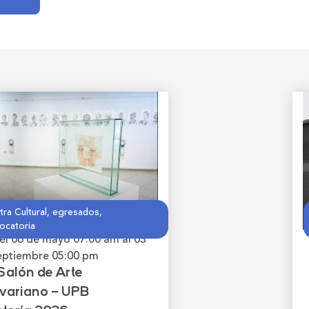
ra Cultural, egresados,
ocatoria
el 06 de mayo
07:00 am
al 03
eptiembre
05:00 pm
Salón de Arte
ivariano – UPB