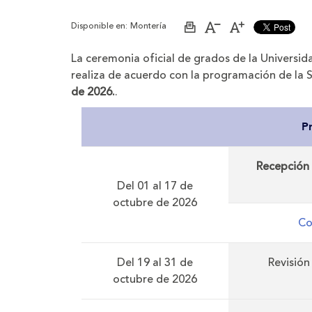
Disponible en:
Montería
Imprimir
Aumentar
Disminuir
página
el
el
tamaño
tamaño
La ceremonia oficial de grados de la Universida
de
de
la
la
realiza de acuerdo con la programación de la 
letra
letra
de 2026.
.
P
Recepción 
Del 01 al 17 de
octubre de 2026
Co
Del 19 al 31 de
Revisión
octubre de 2026