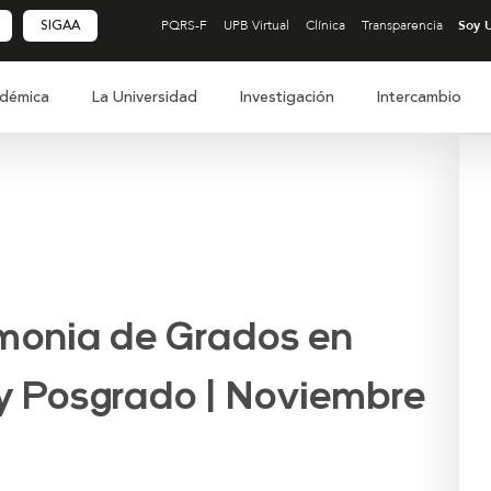
SIGAA
PQRS-F
UPB Virtual
Clínica
Transparencia
démica
La Universidad
Investigación
Intercambio
monia de Grados en
 y Posgrado | Noviembre