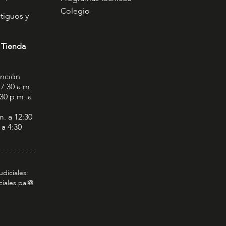
Colegio
tiguos y
 Tienda
ención
 7:30 a.m.
:30 p.m. a
m. a 12:30
 a 4:30
 . . . . . . . . .
udiciales:
ciales.pal@