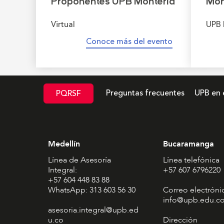
Proponentes UPB Montería
Mon
Virtual
UPB 
Conoce más del evento
Preguntas frecuentes
UPB en 
PQRSF
Medellín
Bucaramanga
Línea de Asesoría
Línea telefónica
Integral:
+57 607 6796220
+57 604 448 83 88
WhatsApp: 313 603 56 30
Correo electróni
info@upb.edu.c
asesoria.integral@upb.ed
u.co
Dirección