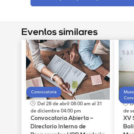
Eventos similares
Convocatoria
Muest
Conv
Del 28 de abril
08:00 am
al 31
D
de diciembre
04:00 pm
de s
Convocatoria Abierta –
XV 
Directorio Interno de
Bol