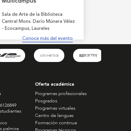
Multicampus
Sala de Arte de la Biblioteca
Central Mons. Darío Múnera Vélez
- Ecocampus, Laureles
Conoce más del evento
Oferta académica
a
Programas profesionales
Posgrados
 6126849
Programas virtuales
studiantes
Centro de lenguas
nico
Formación continua
s.palmira
Programas técnicos