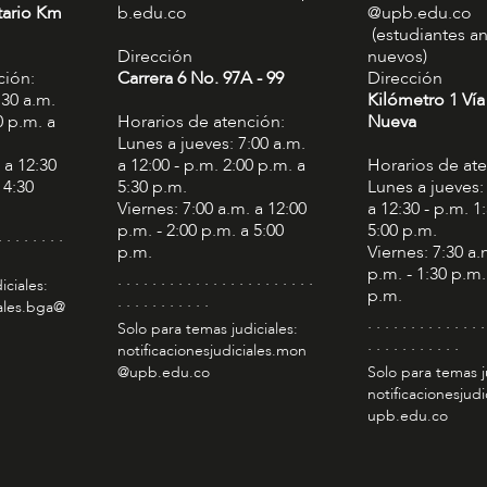
tario Km
b.edu.co
@upb.edu.co
(estudiantes an
Dirección
nuevos)
ción:
Carrera 6 No. 97A - 99​
Dirección
:30 a.m.
Kilómetro 1 Vía
0 p.m. a
Horarios de atención:
Nueva
Lunes a jueves: 7:00 a.m.
 a 12:30
a 12:00 - p.m. 2:00 p.m. a
Horarios de at
 4:30
5:30 p.m.
Lunes a jueves:
Viernes: 7:00 a.m. a 12:00
a 12:30 - p.m. 1
p.m. - 2:00 p.m. a 5:00
5:00 p.m.
. . . . . . . .
p.m.
Viernes: 7:30 a.
p.m. - 1:30 p.m.
. . . . . . . . . . . . . . . . . . . . . . .
iciales:
p.m.
. . . . . . . . . . .
iales.bga@
. . . . . . . . . . . . . .
Solo para temas judiciales:
. . . . . . . . . . .
notificacionesjudiciales.mon
@upb.edu.co
Solo para temas j
notificacionesjudi
upb.edu.co