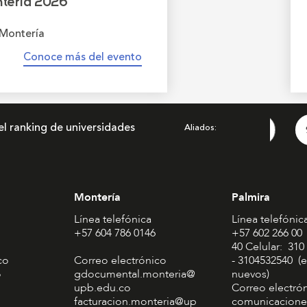
tería 2026
Montería
Conoce más del evento
el ranking de universidades
Aliados
Montería
Palmira
Línea telefónica
Línea telefónic
+57 604 786 0146
+57 602 266 00
40 Celular: 310
co
Correo electrónico
- 3104532540 (e
o
gdocumental.monteria@
nuevos)
upb.edu.co
Correo electró
facturacion.monteria@up
comunicacione