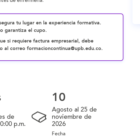
ntes de enfermería.
egura tu lugar en la experiencia formativa.
no garantiza el cupo.
ue si requiere factura empresarial, debe
pago al correo formacioncontinua@upb.edu.co.
s
10
Agosto al 25 de
es de
noviembre de
10:00 p.m.
2026
Fecha