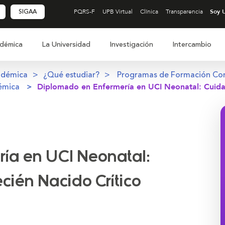
SIGAA
PQRS-F
UPB Virtual
Clínica
Transparencia
démica
La Universidad
Investigación
Intercambio
adémica
¿Qué estudiar?
Programas de Formación Co
émica
Diplomado en Enfermería en UCI Neonatal: Cuidad
ía en UCI Neonatal:
cién Nacido Crítico