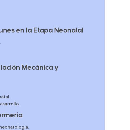
nes en la Etapa Neonatal
.
ilación Mecánica y
atal.
esarrollo.
ermería
 neonatología.