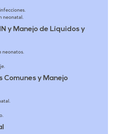
infecciones.
n neonatal.
N y Manejo de Líquidos y
n neonatos.
je.
es Comunes y Manejo
atal.
o.
al