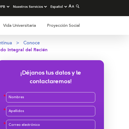
Vida Universitaria
Proyección Social
ntinua
Conoce
o Integral del Recién
¡Déjanos tus datos y te
contactaremos!