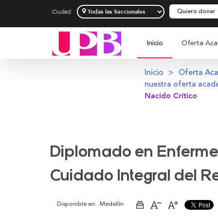
Quiero donar
Ciudad:
Inicio
Oferta Aca
Inicio
Oferta Ac
nuestra oferta acad
Nacido Crítico
Diplomado en Enfermer
Cuidado Integral del Re
Disponible en:
Medellín
Imprimir
Aumentar
Disminuir
página
el
el