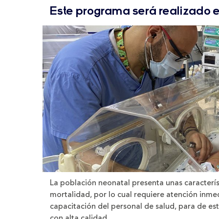
tamaño
tamaño
Este programa será realizado 
de
de
la
la
letra
letra
La población neonatal presenta unas característ
mortalidad, por lo cual requiere atención inme
capacitación del personal de salud, para de es
con alta calidad.