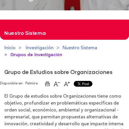
Nuestro Sistema
Inicio
Investigación
Nuestro Sistema
Grupos de Investigación
Grupo de Estudios sobre Organizaciones
Disponible en:
Palmira
Imprimir
Aumentar
Disminuir
página
el
el
tamaño
tamaño
El Grupo de estudios sobre Organizaciones tiene como
de
de
objetivo, profundizar en problemáticas específicas de
la
la
letra
letra
orden social, económico, ambiental y organizacional -
empresarial, que permitan propuestas alternativas de
innovación, creatividad y desarrollo que impacte interna