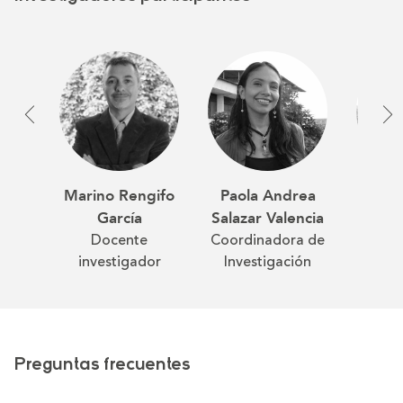
Marino Rengifo
Paola Andrea
Vivia
García
Salazar Valencia
Valenc
Docente
Coordinadora de
D
investigador
Investigación
Inve
Preguntas frecuentes