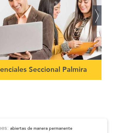
nciales Seccional Palmira
Seccion
nes:
abiertas de manera permanente