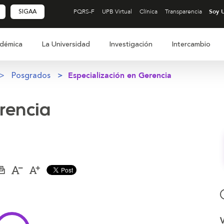
SIGAA
PQRS-F
UPB Virtual
Clínica
Transparencia
démica
La Universidad
Investigación
Intercambio
Posgrados
Especialización en Gerencia
rencia
Imprimir
Aumentar
Disminuir
página
el
el
tamaño
tamaño
de
de
la
la
letra
letra