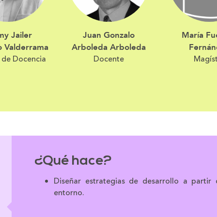
y Jailer
Juan Gonzalo
María Fu
o Valderrama
Arboleda Arboleda
Fernán
r de Docencia
Docente
Magís
¿Qué hace?
Diseñar estrategias de desarrollo a parti
entorno.