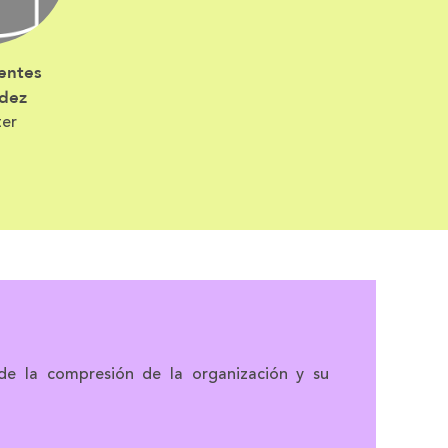
entes
dez
ter
r de la compresión de la organización y su