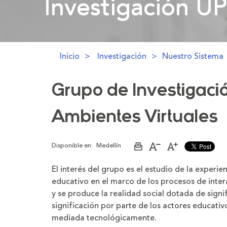
Investigación U
Investigación U
Inicio
Investigación
Nuestro Sistema
Grupo de Investigaci
Ambientes Virtuales
Disponible en:
Medellín
Imprimir
Aumentar
Disminuir
página
el
el
tamaño
tamaño
El interés del grupo es el estudio de la exper
de
de
la
la
educativo en el marco de los procesos de intera
letra
letra
y se produce la realidad social dotada de signi
significación por parte de los actores educativ
mediada tecnológicamente.