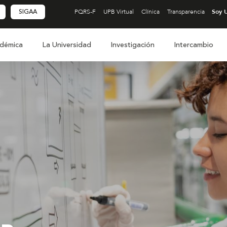
SIGAA
PQRS-F
UPB Virtual
Clínica
Transparencia
démica
La Universidad
Investigación
Intercambio