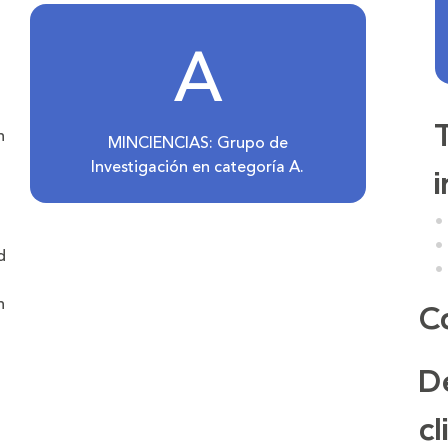
A
n
MINCIENCIAS: Grupo de
Investigación en categoría A.
d
n
C
De
a
cl