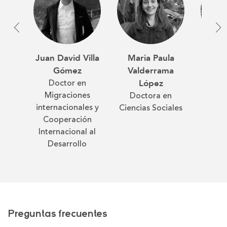
Juan David Villa
Maria Paula
Ca
Gómez
Valderrama
Echev
Doctor en
Doc
López
Migraciones
Cienci
Doctora en
internacionales y
Ciencias Sociales
Cooperación
Internacional al
Desarrollo
Preguntas frecuentes