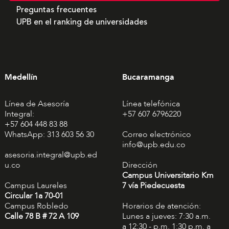
Preguntas frecuentes
UPB en el ranking de universidades
Medellín
Bucaramanga
Línea de Asesoría
Línea telefónica
Integral:
+57 607 6796220
+57 604 448 83 88
WhatsApp: 313 603 56 30
Correo electrónico
info@upb.edu.co
asesoria.integral@upb.ed
u.co
Dirección
Campus Universitario Km
Campus Laureles
7 vía Piedecuesta
Circular 1a 70-01
Campus Robledo
Horarios de atención:
Calle 78 B # 72 A 109
Lunes a jueves: 7:30 a.m.
a 12:30 - p.m. 1:30 p.m. a