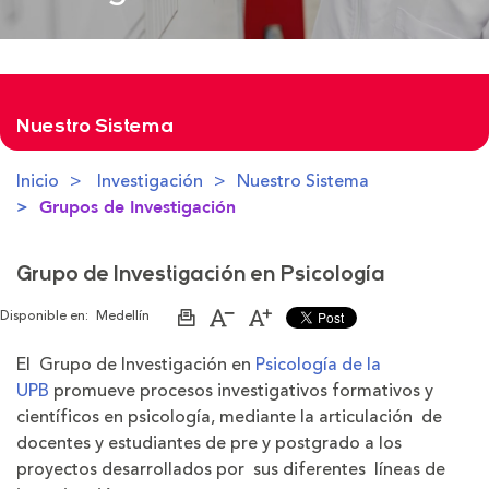
Nuestro Sistema
Inicio
Investigación
Nuestro Sistema
Grupos de Investigación
Grupo de Investigación en Psicología
Disponible en:
Medellín
Imprimir
Aumentar
Disminuir
página
el
el
tamaño
tamaño
El Grupo de Investigación en
Psicología de la
de
de
UPB
promueve procesos investigativos formativos y
la
la
letra
letra
científicos en psicología, mediante la articulación de
docentes y estudiantes de pre y postgrado a los
proyectos desarrollados por sus diferentes líneas de