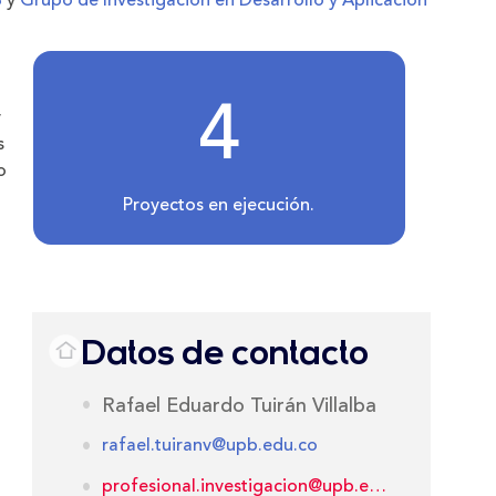
B
y
Grupo de Investigación en Desarrollo y Aplicación
4
y
s
o
Proyectos en ejecución.
Datos de contacto
Rafael Eduardo Tuirán Villalba
rafael.tuiranv@upb.edu.co
profesional.investigacion@upb.edu.co