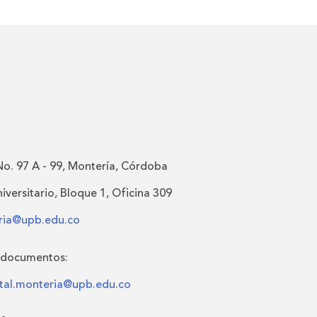
No. 97 A - 99, Montería, Córdoba
versitario, Bloque 1, Oficina 309
eria@upb.edu.co
 documentos:
al.monteria@upb.edu.co