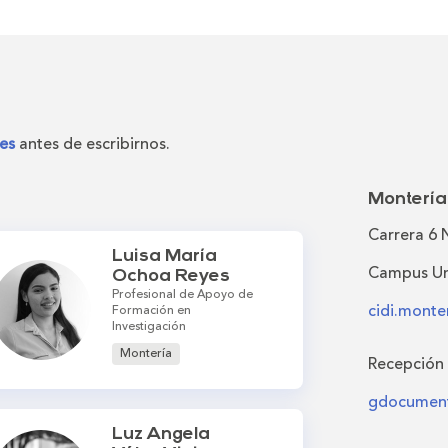
es
antes de escribirnos.
Montería
Carrera 6 
Luisa María
Campus Uni
Ochoa Reyes
Profesional de Apoyo de
cidi.mont
Formación en
Investigación
Montería
Recepción
gdocument
Luz Angela