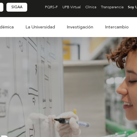
SIGAA
PQRS-F
UPB Virtual
Clínica
Transparencia
démica
La Universidad
Investigación
Intercambio