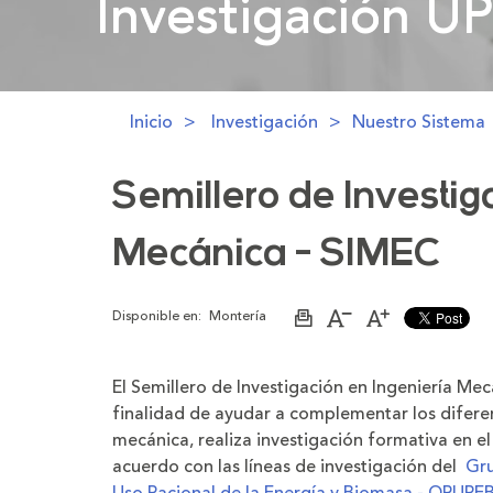
Investigación U
Investigación U
Inicio
Investigación
Nuestro Sistema
Semillero de Investig
Mecánica - SIMEC
Disponible en:
Montería
Imprimir
Aumentar
Disminuir
página
el
el
tamaño
tamaño
de
de
El Semillero de Investigación en Ingeniería Me
la
la
letra
letra
finalidad de ayudar a complementar los diferen
mecánica, realiza investigación formativa en el
acuerdo con las líneas de investigación del
Gru